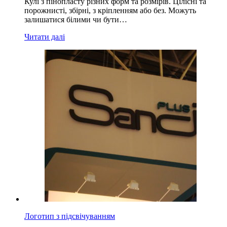
Кулі з пінопласту різних форм та розмірів. Цілісні та
порожнисті, збірні, з кріпленням або без. Можуть
залишатися білими чи бути…
Читати далі
Логотип з підсвічуванням