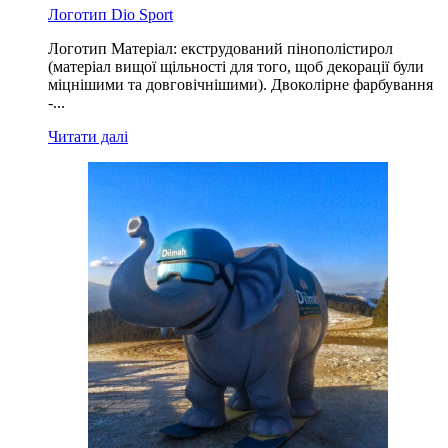
Логотип Dio Sport
Логотип Матеріал: екструдований пінополістирол
(матеріал вищої щільності для того, щоб декорації були
міцнішими та довговічнішими). Двоколірне фарбування
-...
Читати далі