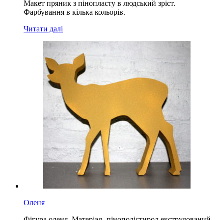
Макет пряник з пінопласту в людський зріст.
Фарбування в кілька кольорів.
Читати далі
Оленя
Фігура оленя. Матеріал -пінополістирол екструдований