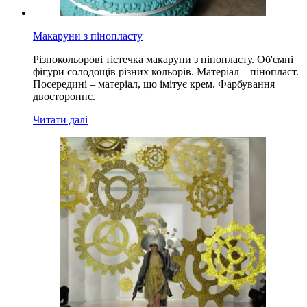
Макаруни з пінопласту
Різнокольорові тістечка макаруни з пінопласту. Об'ємні
фігури солодощів різних кольорів. Матеріал – пінопласт.
Посередині – матеріал, що імітує крем. Фарбування
двостороннє.
Читати далі