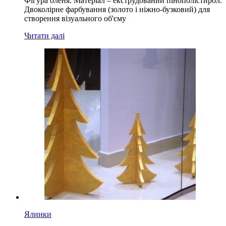
Фігура оленя. Матеріал – екструдований пінополістирол.
Двоколірне фарбування (золото і ніжно-бузковий) для
створення візуального об'єму
Читати далі
Ялинки