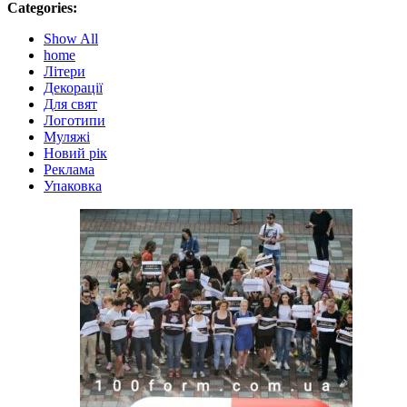
Categories:
Show All
home
Літери
Декорації
Для свят
Логотипи
Муляжі
Новий рік
Реклама
Упаковка