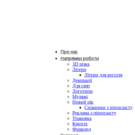
Про нас
Напрямки роботи
3D різка
Літери
Літери для весілля
Декорації
Для свят
Логотипи
Муляжі
Новий рік
Сніжинки з пінопласту
Реклама з пінопласту
Упаковка
Крихта
Фракцид