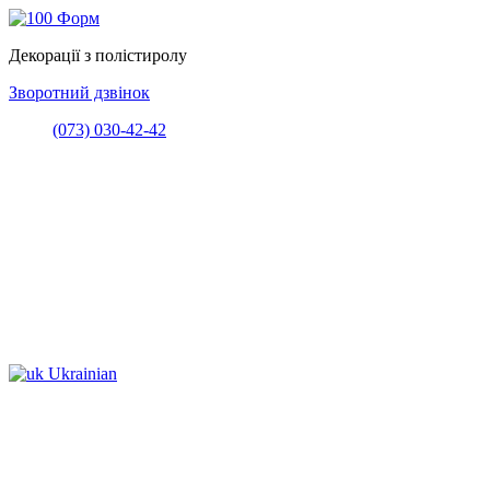
Декорації з полістиролу
Зворотний дзвінок
(073) 030-42-42
Ukrainian