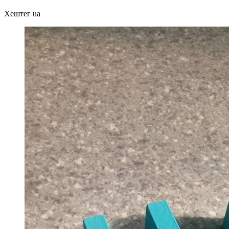
Хештег ua