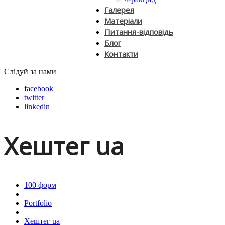
Галерея
Матеріали
Питання-відповідь
Блог
Контакти
Слідуй за нами
facebook
twitter
linkedin
Хештег ua
100 форм
Portfolio
Хештег ua