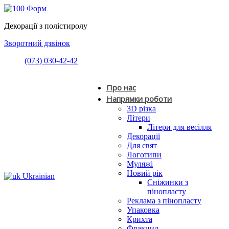
Декорації з полістиролу
Зворотний дзвінок
(073) 030-42-42
Про нас
Напрямки роботи
3D різка
Літери
Літери для весілля
Декорації
Для свят
Логотипи
Муляжі
Новий рік
Ukrainian
Сніжинки з
пінопласту
Реклама з пінопласту
Упаковка
Крихта
Фракцид