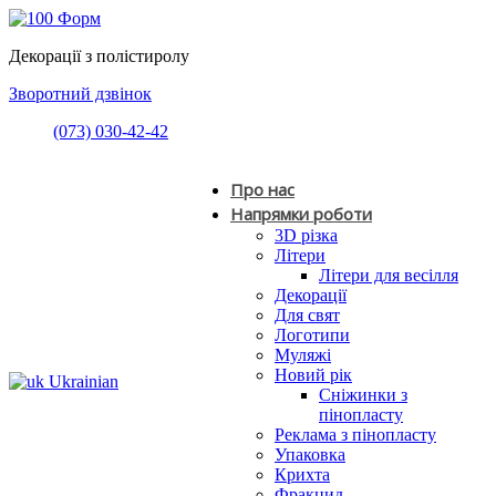
Декорації з полістиролу
Зворотний дзвінок
(073) 030-42-42
Про нас
Напрямки роботи
3D різка
Літери
Літери для весілля
Декорації
Для свят
Логотипи
Муляжі
Новий рік
Ukrainian
Сніжинки з
пінопласту
Реклама з пінопласту
Упаковка
Крихта
Фракцид