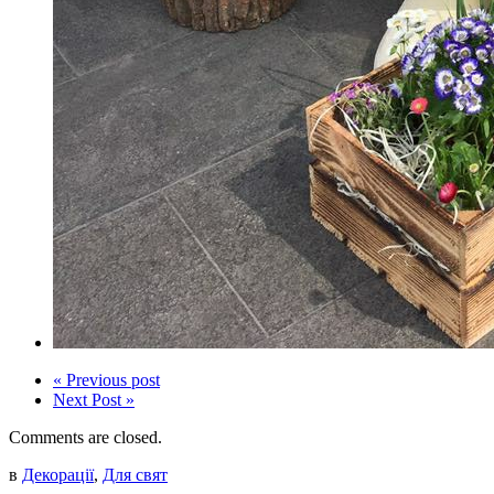
« Previous post
Next Post »
Comments are closed.
в
Декорації
,
Для свят