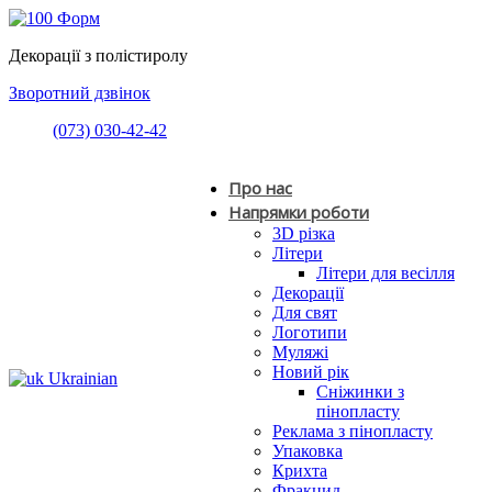
Декорації з полістиролу
Зворотний дзвінок
(073) 030-42-42
Про нас
Напрямки роботи
3D різка
Літери
Літери для весілля
Декорації
Для свят
Логотипи
Муляжі
Новий рік
Ukrainian
Сніжинки з
пінопласту
Реклама з пінопласту
Упаковка
Крихта
Фракцид