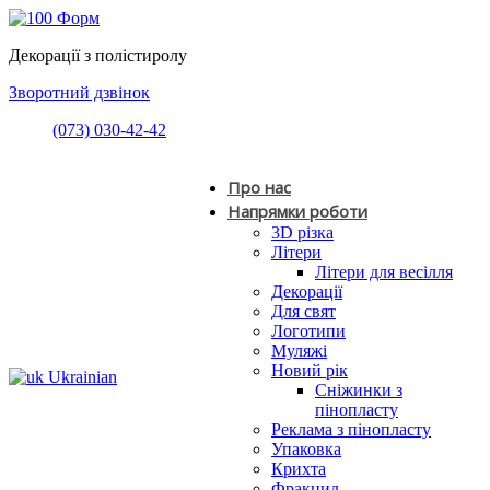
Декорації з полістиролу
Зворотний дзвінок
(073) 030-42-42
Про нас
Напрямки роботи
3D різка
Літери
Літери для весілля
Декорації
Для свят
Логотипи
Муляжі
Новий рік
Ukrainian
Сніжинки з
пінопласту
Реклама з пінопласту
Упаковка
Крихта
Фракцид