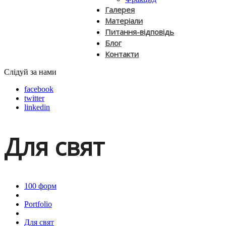
Галерея
Матеріали
Питання-відповідь
Блог
Контакти
Слідуй за нами
facebook
twitter
linkedin
Для свят
100 форм
Portfolio
Для свят