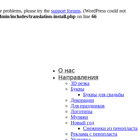
e problems, please try the
support forums
. (WordPress could not
n/includes/translation-install.php
on line
66
О нас
Направления
3D резка
Буквы
Буквы для свадьбы
Декорации
Для праздников
Логотипы
Муляжи
Новый год
Снежинки из пенопласта
Реклама с пенопласта
Упаковка