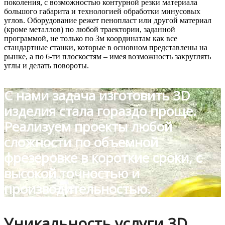
поколения, c возможностью контурной резки материала
большого габарита и технологией обработки минусовых
углов. Оборудование режет пенопласт или другой материал
(кроме металлов) по любой траектории, заданной
программой, не только по 3м координатам как все
стандартные станки, которые в основном представлены на
рынке, а по 6-ти плоскостям – имея возможность закруглять
углы и делать повороты.
С нами задача изготовить 3D
изделия стала гораздо проще.
Реализуем проекты любой
сложности по объемной
фрезеровке в короткие сроки, с
высокой точностью и
производительностью.
Уникальность услуги 3D