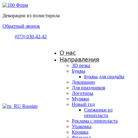
Декорации из полистирола
Обратный звонок
(073) 030-42-42
О нас
Направления
3D резка
Буквы
Буквы для свадьбы
Декорации
Для праздников
Логотипы
Муляжи
Новый год
Russian
Снежинки из
пенопласта
Реклама с пенопласта
Упаковка
Крошка
Фракцид