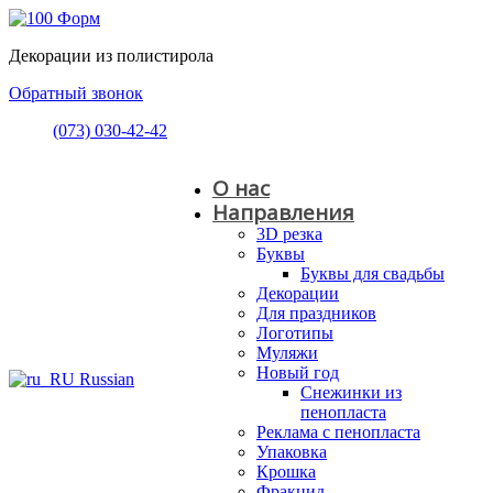
Декорации из полистирола
Обратный звонок
(073) 030-42-42
О нас
Направления
3D резка
Буквы
Буквы для свадьбы
Декорации
Для праздников
Логотипы
Муляжи
Новый год
Russian
Снежинки из
пенопласта
Реклама с пенопласта
Упаковка
Крошка
Фракцид