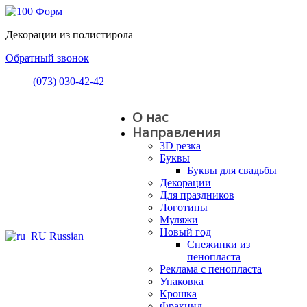
Декорации из полистирола
Обратный звонок
(073) 030-42-42
О нас
Направления
3D резка
Буквы
Буквы для свадьбы
Декорации
Для праздников
Логотипы
Муляжи
Новый год
Russian
Снежинки из
пенопласта
Реклама с пенопласта
Упаковка
Крошка
Фракцид