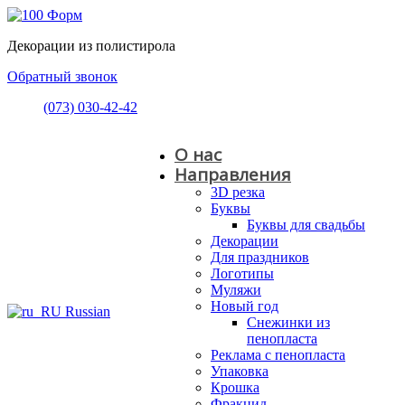
Декорации из полистирола
Обратный звонок
(073) 030-42-42
О нас
Направления
3D резка
Буквы
Буквы для свадьбы
Декорации
Для праздников
Логотипы
Муляжи
Новый год
Russian
Снежинки из
пенопласта
Реклама с пенопласта
Упаковка
Крошка
Фракцид