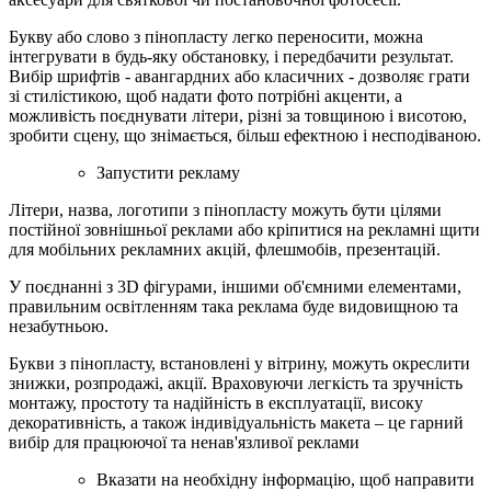
Букву або слово з пінопласту легко переносити, можна
інтегрувати в будь-яку обстановку, і передбачити результат.
Вибір шрифтів - авангардних або класичних - дозволяє грати
зі стилістикою, щоб надати фото потрібні акценти, а
можливість поєднувати літери, різні за товщиною і висотою,
зробити сцену, що знімається, більш ефектною і несподіваною.
Запустити рекламу
Літери, назва, логотипи з пінопласту можуть бути цілями
постійної зовнішньої реклами або кріпитися на рекламні щити
для мобільних рекламних акцій, флешмобів, презентацій.
У поєднанні з 3D фігурами, іншими об'ємними елементами,
правильним освітленням така реклама буде видовищною та
незабутньою.
Букви з пінопласту, встановлені у вітрину, можуть окреслити
знижки, розпродажі, акції. Враховуючи легкість та зручність
монтажу, простоту та надійність в експлуатації, високу
декоративність, а також індивідуальність макета – це гарний
вибір для працюючої та ненав'язливої реклами
Вказати на необхідну інформацію, щоб направити