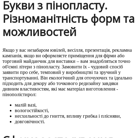
Букви з пінопласту.
Різноманітність форм та
можливостей
Якщо у вас незабаром ювілей, весілля, презентація, рекламна
кампанія, якщо ви оформляєте приміщення для фірми або
торговий майданчик для виставки – вам знадобляться точно
об'ємні літери з пінопласту. Замовити їх - чудовий спосіб
заявити про себе, темповий у виробництві та зручний у
транспортуванні. Він екологічний для оточуючих та ідеально
підходить для декору або точкового редизайну завдяки
дивним властивостям, які має матеріал виготовлення -
пінополістирол:
малій вазі,
вологостійкості,
несхильності до гниття, впливу грибка і плісняви,
довговічності.