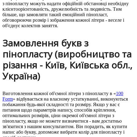
з пінопласту можуть надати офіційній обстановці необхідну
клієнтоорієнтованість, дружелюбність та людяність. Тим
більше, що замовляти такий емоційний пінопласт,
обговорюючи розмір і зображення кожної літери - веселе і
об'єднує колектив заняття.
Замовлення букв з
пінопласту (виробництво та
різання - Київ, Київська обл.,
Україна)
Виготовлення кожної об'ємної літери з пінопласту в «
100
Form
» відбувається на власному устаткуванні, виконуються
побажання будь-якої складності та розміру. Якщо у вас є
питання щодо параметрів напису, способів кріплення,
оптимальних розмірів, ціни окремої об'ємної літери з
пінопласту, якщо не можете визначитися - вам достатньо
зв'язатися з нашим консультантом. Він порадить, як купити
напис або букву, допоможе вибрати колір для пінопласту і