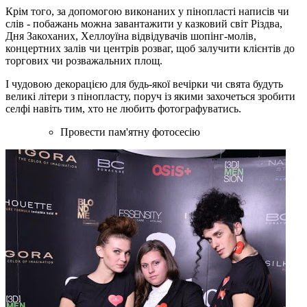
Крім того, за допомогою виконаних у пінопласті написів чи
слів - побажань можна завантажити у казковий світ Різдва,
Дня Закоханих, Хеллоуїна відвідувачів шопінг-молів,
концертних залів чи центрів розваг, щоб залучити клієнтів до
торгових чи розважальних площ.
І чудовою декорацією для будь-якої вечірки чи свята будуть
великі літери з пінопласту, поруч із якими захочеться зробити
селфі навіть тим, хто не любить фотографуватись.
Провести пам'ятну фотосесію