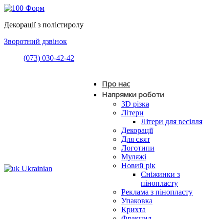
Декорації з полістиролу
Зворотний дзвінок
(073) 030-42-42
Про нас
Напрямки роботи
3D різка
Літери
Літери для весілля
Декорації
Для свят
Логотипи
Муляжі
Новий рік
Ukrainian
Сніжинки з
пінопласту
Реклама з пінопласту
Упаковка
Крихта
Фракцид