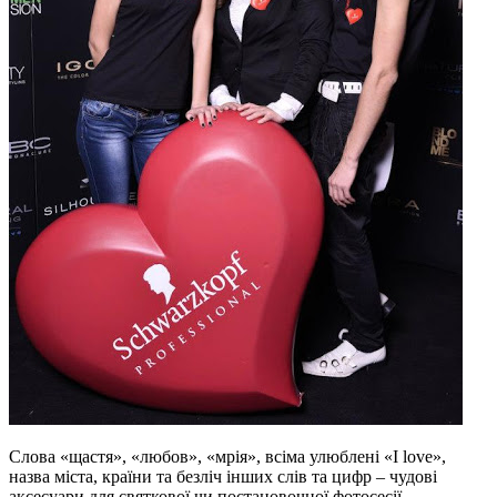
Слова «щастя», «любов», «мрія», всіма улюблені «I love»,
назва міста, країни та безліч інших слів та цифр – чудові
аксесуари для святкової чи постановочної фотосесії.