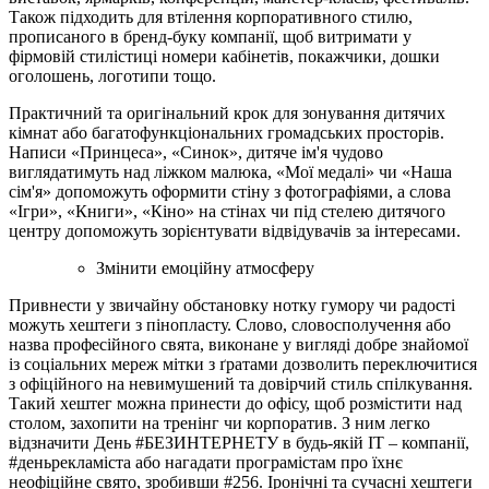
Також підходить для втілення корпоративного стилю,
прописаного в бренд-буку компанії, щоб витримати у
фірмовій стилістиці номери кабінетів, покажчики, дошки
оголошень, логотипи тощо.
Практичний та оригінальний крок для зонування дитячих
кімнат або багатофункціональних громадських просторів.
Написи «Принцеса», «Синок», дитяче ім'я чудово
виглядатимуть над ліжком малюка, «Мої медалі» чи «Наша
сім'я» допоможуть оформити стіну з фотографіями, а слова
«Ігри», «Книги», «Кіно» на стінах чи під стелею дитячого
центру допоможуть зорієнтувати відвідувачів за інтересами.
Змінити емоційну атмосферу
Привнести у звичайну обстановку нотку гумору чи радості
можуть хештеги з пінопласту. Слово, словосполучення або
назва професійного свята, виконане у вигляді добре знайомої
із соціальних мереж мітки з ґратами дозволить переключитися
з офіційного на невимушений та довірчий стиль спілкування.
Такий хештег можна принести до офісу, щоб розмістити над
столом, захопити на тренінг чи корпоратив. З ним легко
відзначити День #БЕЗИНТЕРНЕТУ в будь-якій IT – компанії,
#деньрекламіста або нагадати програмістам про їхнє
неофіційне свято, зробивши #256. Іронічні та сучасні хештеги