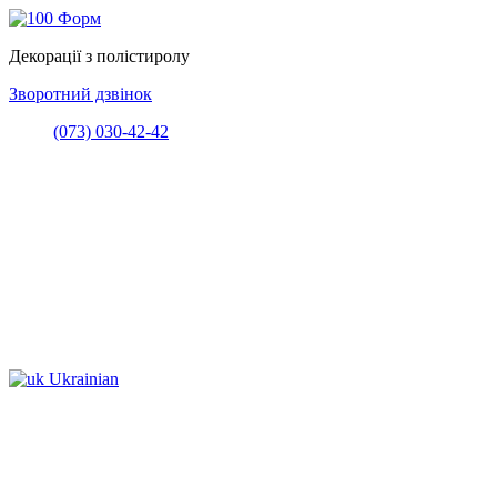
Декорації з полістиролу
Зворотний дзвінок
(073) 030-42-42
Ukrainian