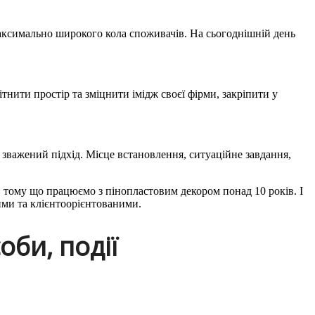
аксимально широкого кола споживачів. На сьогоднішній день
тнити простір та зміцнити імідж своєї фірми, закріпити у
н зважений підхід. Місце встановлення, ситуаційне завдання,
е, тому що працюємо з пінопластовим декором понад 10 років. І
ними та клієнтоорієнтованими.
оби, події