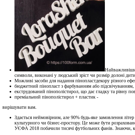
Найважливішим
символи, виконані у людський зріст чи розмір долоні дити
Можливі засоби для надання пінопластдекору різного ефек
бюджетний пінопласт з фарбуванням або підсвічуванням,
екструдований пінополістирол, що дає гладку та рівну п
преміальний пінополістирол + пластик -
вирішувати вам.
Здається неймовірним, але 90% будь-яке замовлення літер 
культурного чи бізнес-простору. Це може бути розрахован
УЄФА 2018 побачили тисячі футбольних фанів. Знаючи, ко