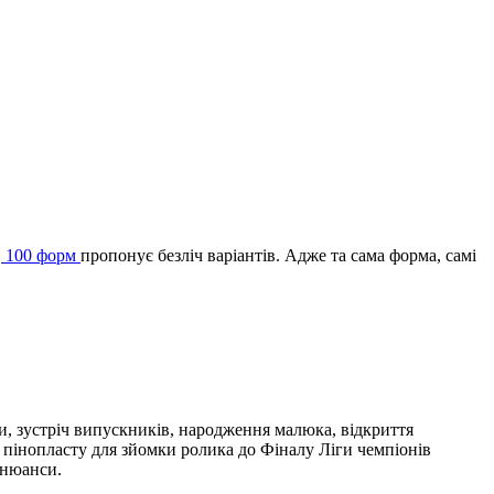
.
100 форм
пропонує безліч варіантів. Адже та сама форма, самі
ни, зустріч випускників, народження малюка, відкриття
з пінопласту для зйомки ролика до Фіналу Ліги чемпіонів
 нюанси.