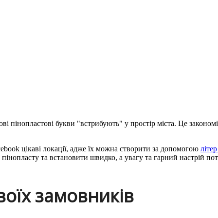
ові пінопластові букви "встрибують" у простір міста. Це законом
cebook цікаві локації, адже їх можна створити за допомогою
літер
 пінопласту та встановити швидко, а увагу та гарний настрій пот
воїх замовників