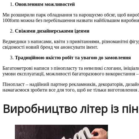
Оновленням можливостей
Ми розширили парк обладнання та нарощуємо обсяг, щоб виробл
100form можна без перебільшення назвати найбільшим виробнико
Свіжими дизайнерськими ідеями
Ведмедики з написами, квіти з привітаннями, різноманітні фігур
свідомості новий бренд чи анонсувати івент.
Традиційною якістю робіт та увагою до замовлення
Багатометрові написи з пінопласту та невеликі слогани, ініціал
умови експлуатації, можливості багаторазового використання –
Пінопласт – надійний партнер рекламників, декораторів, дизайн
намагаємося зробити все для того, щоб не тільки виготовлення л
Виробництво літер із піно