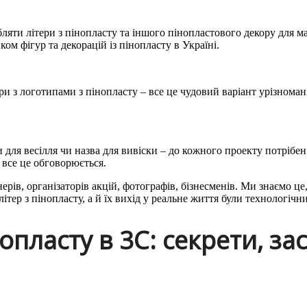
яти літери з пінопласту та іншого пінопластового декору для м
м фігур та декорацій із пінопласту в Україні.
и з логотипами з пінопласту – все це чудовий варіант урізномані
и для весілля чи назва для вивіски – до кожного проекту потрібе
 все це обговорюється.
ерів, організаторів акцій, фотографів, бізнесменів. Ми знаємо ц
ітер з пінопласту, а й їх вихід у реальне життя були технологіч
пласту в 3С: секрети, зас