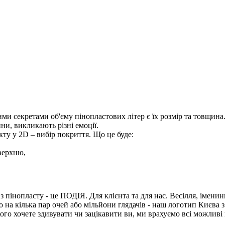
и секретами об'єму пінопластових літер є їх розмір та товщина
ни, викликають різні емоції.
ту у 2D – вибір покриття. Що це буде:
оверхню,
з пінопласту - це ПОДІЯ. Для клієнта та для нас. Весілля, імени
о на кілька пар очей або мільйони глядачів - наш логотип Києва 
го хочете здивувати чи зацікавити ви, ми врахуємо всі можливі