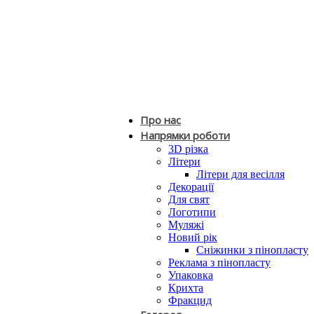
Про нас
Напрямки роботи
3D різка
Літери
Літери для весілля
Декорації
Для свят
Логотипи
Муляжі
Новий рік
Сніжинки з пінопласту
Реклама з пінопласту
Упаковка
Крихта
Фракцид