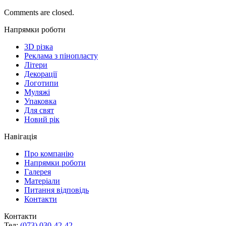
Comments are closed.
Напрямки роботи
3D різка
Реклама з пінопласту
Літери
Декорації
Логотипи
Муляжі
Упаковка
Для свят
Новий рік
Навігація
Про компанію
Напрямки роботи
Галерея
Матеріали
Питання відповідь
Контакти
Контакти
Тел:
(073) 030-42-42