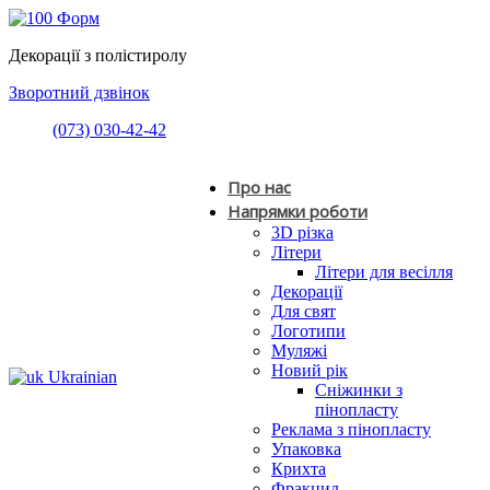
Декорації з полістиролу
Зворотний дзвінок
(073) 030-42-42
Про нас
Напрямки роботи
3D різка
Літери
Літери для весілля
Декорації
Для свят
Логотипи
Муляжі
Новий рік
Ukrainian
Сніжинки з
пінопласту
Реклама з пінопласту
Упаковка
Крихта
Фракцид