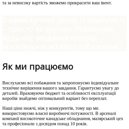
та за невисоку вартість зможемо прикрасити ваш івент.
З нами купити декор із пінопласту
– просто та зручно. Реалізуємо
будь-яке завдання вчасно,
враховуючи всі ваші побажання.
Як ми працюємо
Вислухаємо всі побажання та запропонуємо індивідуальне
технічне вирішення вашого завдання. Гарантуємо увагу до
деталей. Враховуючи бюджет та особливості експлуатації
виробів знайдемо оптимальний варіант без переплат.
Наші ціни нижчі, ніж у конкурентів, тому що ми
використовуємо власні виробничі потужності. В арсеналі
компанії високоточне канадське обладнання, малярський цех
та професіонали з досвідом понад 10 років.