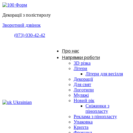
Декорації з полістиролу
Зворотний дзвінок
(073) 030-42-42
Про нас
Напрямки роботи
3D різка
Літери
Літери для весілля
Декорації
Для свят
Логотипи
Муляжі
Новий рік
Ukrainian
Сніжинки з
пінопласту
Реклама з пінопласту
Упаковка
Крихта
Фракцид