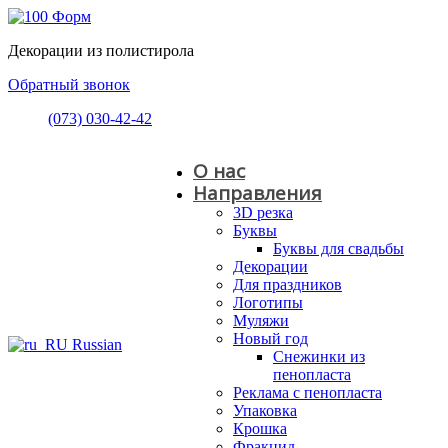
Декорации из полистирола
Обратный звонок
(073) 030-42-42
О нас
Направления
3D резка
Буквы
Буквы для свадьбы
Декорации
Для праздников
Логотипы
Муляжи
Новый год
Russian
Снежинки из
пенопласта
Реклама с пенопласта
Упаковка
Крошка
Фракцид