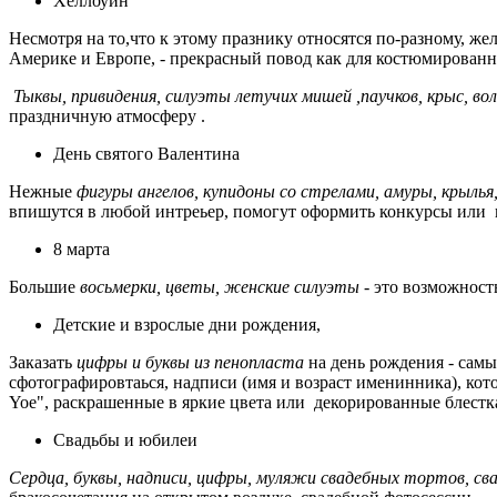
Хеллоуин
Несмотря на то,что к этому празнику относятся по-разному, ж
Америке и Европе, - прекрасный повод как для костюмированн
Тыквы, привидения, силуэты летучих мишей ,паучков, крыс, в
праздничную атмосферу .
День святого Валентина
Нежные
фигуры ангелов, купидоны со стрелами, амуры, крылья
впишутся в любой интреьер, помогут оформить конкурсы или 
8 марта
Большие
восьмерки, цветы, женские силуэты
- это возможност
Детские и взрослые дни рождения,
Заказать
цифры и буквы из пенопласта
на день рождения - сам
сфотографировтаься, надписи (имя и возраст именинника), кото
Yoе", раскрашенные в яркие цвета или декорированные блестк
Свадьбы и юбилеи
Сердца, буквы, надписи, цифры, муляжи свадебных тортов, сва