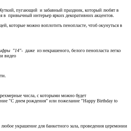
. Жуткий, пугающий и забавный праздник, который любят в
ния в привычный интерьер ярких декоративних акцентов.
ей, которые можно воплотить пенопласте, чтоб окунуться в
ифры "14"-
даже из некрашеного, белого пенопласта легко
ли видео
ти.
рехмерные числа, с которыми можно будет
ение "С днем рождения" или пожелание "Happy Birthday to
 любое украшение для банкетного зала, проведения церемонии