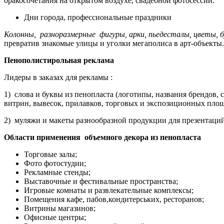
бракосочетания на открытом воздухе, свадебной фотосессии.
Дни города, профессиональные праздники
Колонны, разноразмерные фигуры, арки, пьедесталы, цветы, 
превратив знакомые улицы и уголки мегаполиса в арт-объекты.
Пенополистирольная реклама
Лидеры в заказах для рекламы :
1) слова и буквы из пенопласта (логотипы, названия брендо
витрин, вывесок, прилавков, торговых и экспозиционных пло
2) муляжи и макеты разнообразной продукции для презентаци
Области применения объемного декора из пенопласта
Торговые залы;
Фото фотостудии;
Рекламные стенды;
Выставочные и фестивальные пространства;
Игровые комнаты и развлекательные комплексы;
Помещения кафе, пабов,кондитерських, ресторанов;
Витрины магазинов;
Офисные центры;