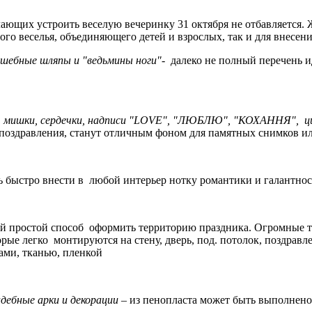
елающих устроить веселую вечеринку 31 октября не отбавляется
ого веселья, объединяющего детей и взрослых, так и для внесе
олшебные шляпы и "ведьмины ноги"-
далеко не полный перечень ид
, мишки, сердечки, надписи "LOVE
", "ЛЮБЛЮ", "КОХАННЯ", ц
поздравления, станут отличным фоном для памятных снимков и
ь быстро внести в любой интерьер нотку романтики и галантнос
ый простой способ оформить территорию праздника. Огромные т
рые легко монтируются на стену, дверь, под. потолок, поздравл
ами, тканью, пленкой
дебные арки и декорации
– из пенопласта может быть выполнено