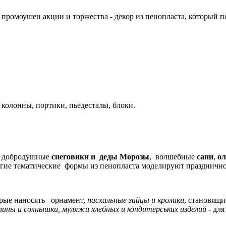
омоушен акции и торжества - декор из пенопласта, который по
колонны, портики, пьедесталы, блоки.
, добродушные
снеговики и деды Морозы
, волшебные
сани
,
ол
гие тематические формы из пенопласта моделируют праздничное
торые наносять орнамент,
пасхальные зайцы и кролики
, становящ
лины и солнышки, муляжи хлебных и кондитерських изделий
- для