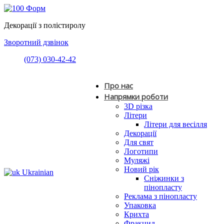
Декорації з полістиролу
Зворотний дзвінок
(073) 030-42-42
Про нас
Напрямки роботи
3D різка
Літери
Літери для весілля
Декорації
Для свят
Логотипи
Муляжі
Новий рік
Ukrainian
Сніжинки з
пінопласту
Реклама з пінопласту
Упаковка
Крихта
Фракцид