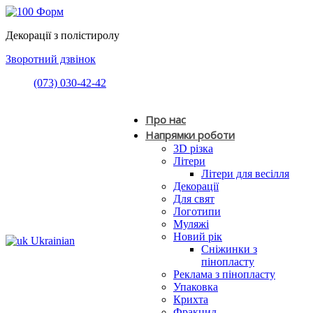
Декорації з полістиролу
Зворотний дзвінок
(073) 030-42-42
Про нас
Напрямки роботи
3D різка
Літери
Літери для весілля
Декорації
Для свят
Логотипи
Муляжі
Новий рік
Ukrainian
Сніжинки з
пінопласту
Реклама з пінопласту
Упаковка
Крихта
Фракцид