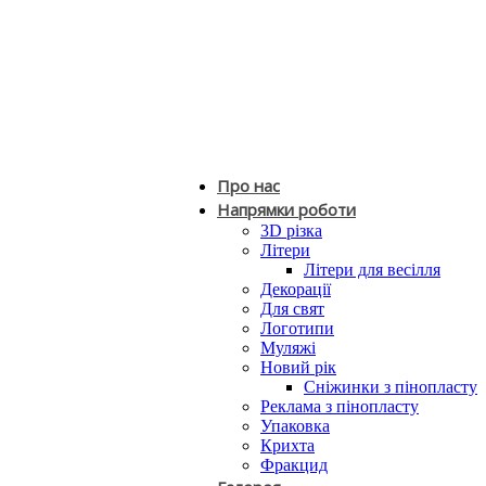
Про нас
Напрямки роботи
3D різка
Літери
Літери для весілля
Декорації
Для свят
Логотипи
Муляжі
Новий рік
Сніжинки з пінопласту
Реклама з пінопласту
Упаковка
Крихта
Фракцид