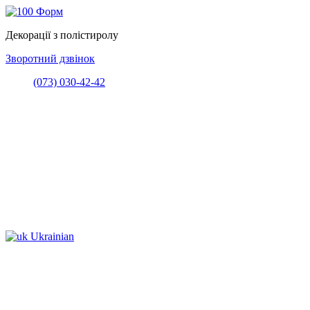
Декорації з полістиролу
Зворотний дзвінок
(073) 030-42-42
Ukrainian