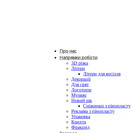
Про нас
Напрямки роботи
3D різка
Літери
Літери для весілля
Декорації
Для свят
Логотипи
Муляжі
Новий рік
Сніжинки з пінопласту
Реклама з пінопласту
Упаковка
Крихта
Фракцид