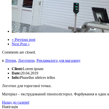
« Previous post
Next Post »
Comments are closed.
в
Літери
,
Логотипи
,
Реклама
лого для магазину
Client:
Lorem ipsum
Date:
20.04.2019
Info:
Phasellus ultrices tellus
Логотип для торогової точки.
Матеріал – екструдований пінополістерол. Фарбування в один к
Назад до галереї
Навігація