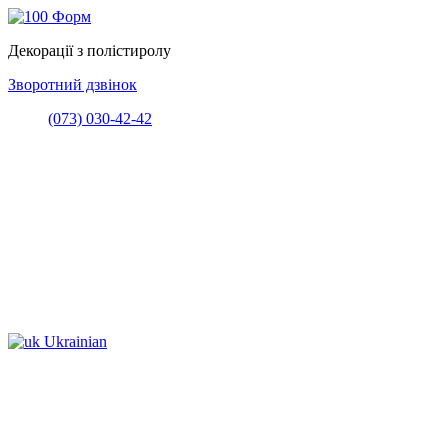
Декорації з полістиролу
Зворотний дзвінок
(073) 030-42-42
Ukrainian