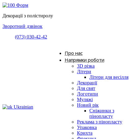
Декорації з полістиролу
Зворотний дзвінок
(073) 030-42-42
Про нас
Напрямки роботи
3D різка
Літери
Літери для весілля
Декорації
Для свят
Логотипи
Муляжі
Новий рік
Ukrainian
Сніжинки з
пінопласту
Реклама з пінопласту
Упаковка
Крихта
Фракцид