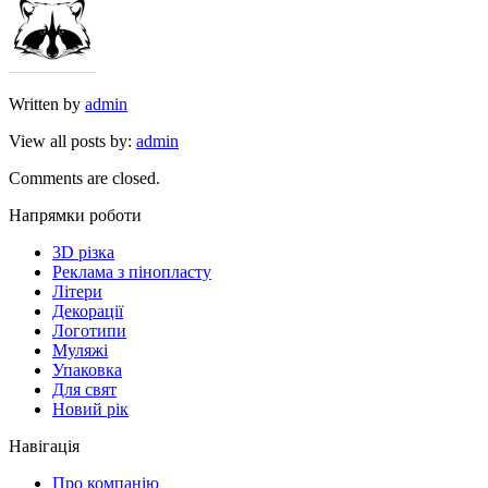
Written by
admin
View all posts by:
admin
Comments are closed.
Напрямки роботи
3D різка
Реклама з пінопласту
Літери
Декорації
Логотипи
Муляжі
Упаковка
Для свят
Новий рік
Навігація
Про компанію